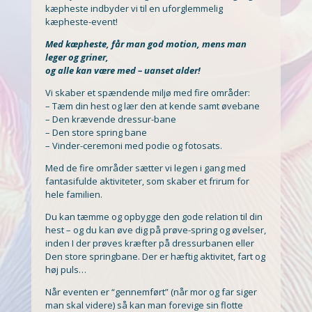
kæpheste indbyder vi til en uforglemmelig
kæpheste-event!
Med kæpheste, får man god motion, mens man
leger og griner,
og alle kan være med – uanset alder!
Vi skaber et spændende miljø med fire områder:
– Tæm din hest og lær den at kende samt øvebane
– Den krævende dressur-bane
– Den store spring bane
–
Vinder-ceremoni med podie og fotosats.
Med de fire områder sætter vi legen i gang med
fantasifulde aktiviteter, som skaber et frirum for
hele familien.
Du kan tæmme og opbygge den gode relation til din
hest – og du kan øve dig på prøve-spring og øvelser,
inden I der prøves kræfter på dressurbanen eller
Den store springbane. Der er hæftig aktivitet, fart og
høj puls…
Når eventen er “gennemført” (når mor og far siger
man skal videre) så kan man forevige sin flotte