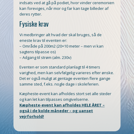
indsats ved at gå på podiet, hvor vinder ceremonien
kan foreviges, når mor og far kan tage billeder af
deres rytter.
Fysiske krav
Vi medbringer alt hvad der skal bruges, så de
eneste krav til eventen er:
– Område på 200m2 (20×10 meter – men vi kan
sagtens tilpasse os)
– Adgang til strøm (alm. 230v)
Eventen er som standard planlagt til 4 timers
varighed, men kan selvfølgelig varieres efter ønske.
Det er også muligt at gentage eventen flere gange
samme sted, f.eks. nogle dage i skoleferien.
Kæpheste-event kan afholdes stort set alle steder
og kan let kan tilpasses omgivelserne.
Kæpheste-event kan afholdes HELE ÅRET –
også i de kolde måneder – og uanset
vejrforhold!