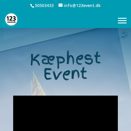
50503433
info@123event.dk
Kæphest
Event