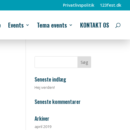
Privatlivspolitik
123fest.dk
e
Events
Tema events
KONTAKT OS
Seneste indlæg
Hej verden!
Seneste kommentarer
Arkiver
april 2019