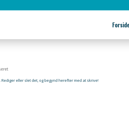
Forsid
seret
 Rediger eller slet det, og begynd herefter med at skrive!